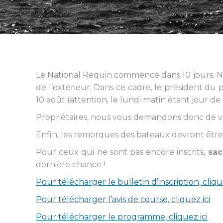
Le National Requin commence dans 10 jours. N
de l’extérieur. Dans ce cadre, le président du
10 août (attention, le lundi matin étant jour d
Propriétaires, nous vous demandons donc de vou
Enfin, les remorques des bateaux devront être
Pour ceux qui ne sont pas encore inscrits,
sac
dernière chance !
Pour télécharger le bulletin d’inscription, clique
Pour télécharger l’avis de course, cliquez ici
Pour télécharger le programme, cliquez ici