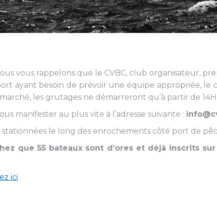
ous vous rappelons que le CVBC, club organisateur, pr
 port ayant besoin de prévoir une équipe appropriée, le 
e marché, les grutages ne démarreront qu’à partir de 14H
s manifester au plus vite à l’adresse suivante :
info@c
 stationnées le long des enrochements côté port de pê
hez que 55 bateaux sont d’ores et déjà inscrits sur
z ici