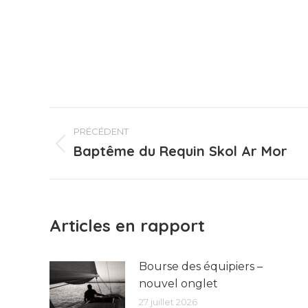
Navigation
PRÉCÉDENT
article
Baptême du Requin Skol Ar Mor
Article
précédent
:
Articles en rapport
Bourse des équipiers –
nouvel onglet
27 juillet 2026