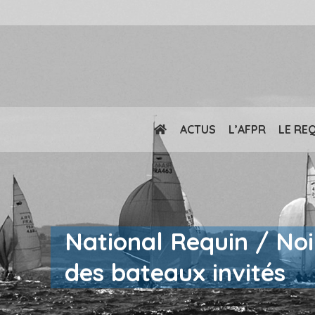
ACTUS
L’AFPR
LE RE
National Requin / Noir
des bateaux invités