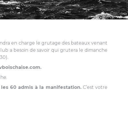
endra en charge le grutage des bateaux venant
club a besoin de savoir qui grutera le dimanche
30).
vboischaise.com.
che.
 les 60 admis à la manifestation.
C’est votre