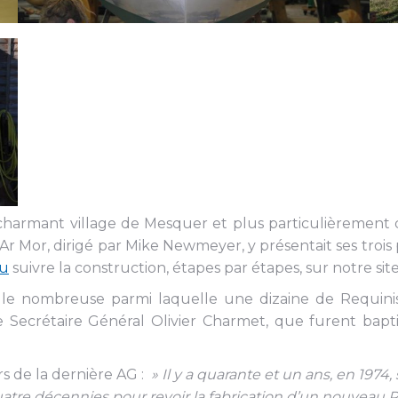
le charmant village de Mesquer et plus particulièrement 
Ar Mor, dirigé par Mike Newmeyer, y présentait ses trois
pu
suivre la construction, étapes par étapes, sur notre sit
ule nombreuse parmi laquelle une dizaine de Requinist
t le Secrétaire Général Olivier Charmet, que furent bap
s de la dernière AG :
» Il y a quarante et un ans, en 1974
loir quatre décennies pour revoir la fabrication d’un nouv