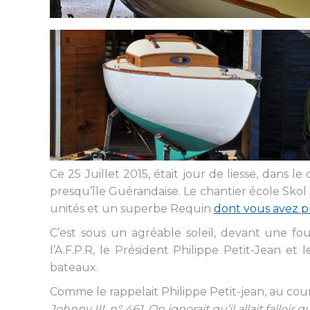
Ce 25 Juillet 2015, était jour de liesse, dans 
presqu’île Guérandaise. Le chantier école Skol 
unités et un superbe Requin
dont vous avez 
C’est sous un agréable soleil, devant une fo
l’A.F.P.R, le Président Philippe Petit-Jean e
bateaux.
Comme le rappelait Philippe Petit-jean, au cour
Johnny III, n° 461. On ignorait qu’il allait fal