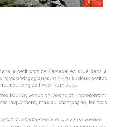
dans le petit port de Kercabellec, situé dans la
 projets pédagogiques 2014 / 2015 : deux petites
e tout au long de l’hiver 2014-2015.
es baulois, venus en voisins et, représentant
tisés laïquement, mais au champagne, les trois
, sortait du chantier Pouvreau, à Vix en Vendée
eau Requin en bois. Quel cadeau magnifique que ce