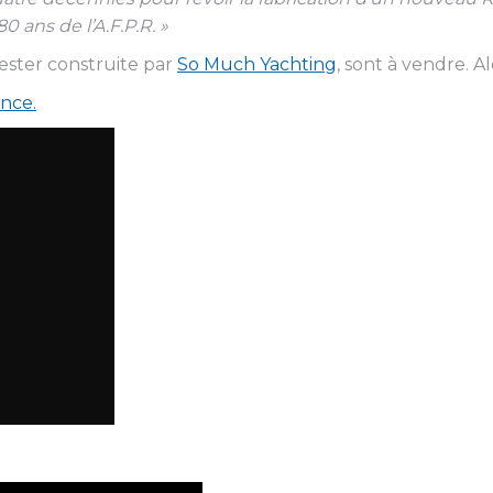
0 ans de l’A.F.P.R. »
yester construite par
So Much Yachting
, sont à vendre. A
ance.