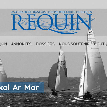
QUIN
ANNONCES
DOSSIERS
NOUS SOUTENIR
BOUTI
kol Ar Mor