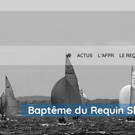
ACTUS
L’AFPR
LE RE
Baptême du Requin S