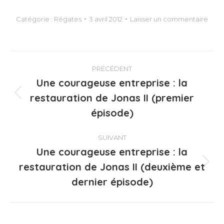
Catégorie :
Régates
3 avril 2012
Laisser un commentaire
Navigation
PRÉCÉDENT
article
Une courageuse entreprise : la
restauration de Jonas II (premier
Article
précédent
épisode)
:
SUIVANT
Une courageuse entreprise : la
restauration de Jonas II (deuxième et
Article
suivant
dernier épisode)
: