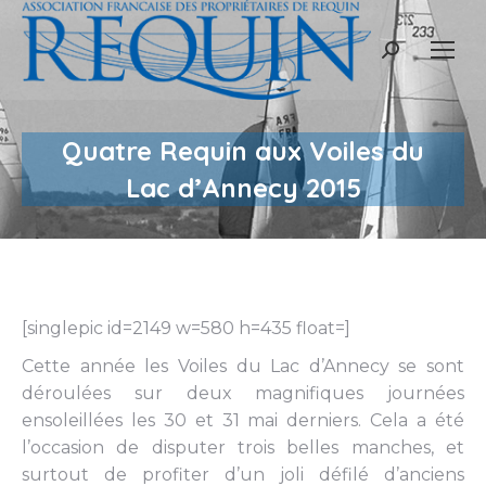
Recherche
:
Quatre Requin aux Voiles du
Lac d’Annecy 2015
[singlepic id=2149 w=580 h=435 float=]
Cette année les Voiles du Lac d’Annecy se sont
déroulées sur deux magnifiques journées
ensoleillées les 30 et 31 mai derniers. Cela a été
l’occasion de disputer trois belles manches, et
surtout de profiter d’un joli défilé d’anciens