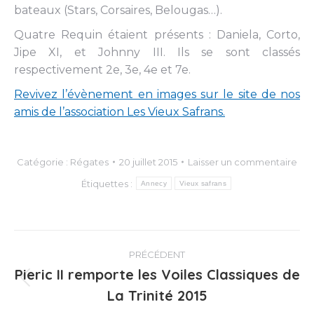
bateaux (Stars, Corsaires, Belougas…).
Quatre Requin étaient présents : Daniela, Corto,
Jipe XI, et Johnny III. Ils se sont classés
respectivement 2e, 3e, 4e et 7e.
Revivez l’évènement en images sur le site de nos
amis de l’association Les Vieux Safrans.
Catégorie :
Régates
20 juillet 2015
Laisser un commentaire
Étiquettes :
Annecy
Vieux safrans
Navigation
PRÉCÉDENT
article
Pieric II remporte les Voiles Classiques de
Article
La Trinité 2015
précédent