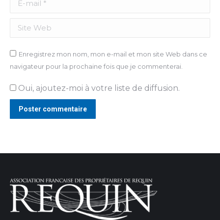
Site Web
Enregistrez mon nom, mon e-mail et mon site Web dans ce
navigateur pour la prochaine fois que je commenterai.
Oui, ajoutez-moi à votre liste de diffusion.
Poster commentaire