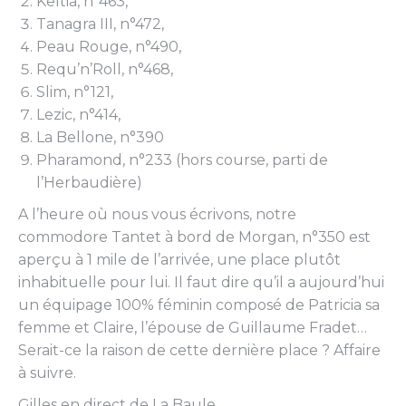
Keltia, n°463,
Tanagra III, n°472,
Peau Rouge, n°490,
Requ’n’Roll, n°468,
Slim, n°121,
Lezic, n°414,
La Bellone, n°390
Pharamond, n°233 (hors course, parti de
l’Herbaudière)
A l’heure où nous vous écrivons, notre
commodore Tantet à bord de Morgan, n°350 est
aperçu à 1 mile de l’arrivée, une place plutôt
inhabituelle pour lui. Il faut dire qu’il a aujourd’hui
un équipage 100% féminin composé de Patricia sa
femme et Claire, l’épouse de Guillaume Fradet…
Serait-ce la raison de cette dernière place ? Affaire
à suivre.
Gilles en direct de La Baule.