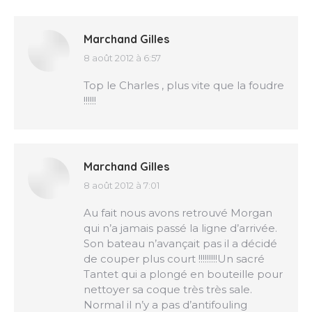
Marchand Gilles
8 août 2012 à 6:57
dit
:
Top le Charles , plus vite que la foudre
!!!!!!
Marchand Gilles
8 août 2012 à 7:01
dit
:
Au fait nous avons retrouvé Morgan
qui n’a jamais passé la ligne d’arrivée.
Son bateau n’avançait pas il a décidé
de couper plus court !!!!!!!!!Un sacré
Tantet qui a plongé en bouteille pour
nettoyer sa coque très très sale.
Normal il n’y a pas d’antifouling