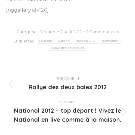
[nggallery id=120]
Catégorie :
Régates
7 août 2012
2 Commentaires
Étiquettes :
La Baule
National
National 2012
Noirmoutier
Rallye des deux baies
Navigation
PRÉCÉDENT
article
Rallye des deux baies 2012
Article
précédent
:
SUIVANT
National 2012 – top départ ! Vivez le
Article
National en live comme à la maison.
suivant
: