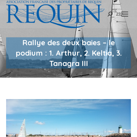
Recherche
:
Rallye des deux baies – le
podium : 1. Arthur, 2. Keltia, 3.
Tanagra III