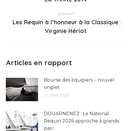
précédent
:
SUIVANT
Les Requin à l’honneur à la Classique
Article
Virginie Hériot
suivant
:
Articles en rapport
Bourse des équipiers – nouvel
onglet
27 juillet 2026
DOUARNENEZ : Le National
Requin 2026 approche à grands
pas !