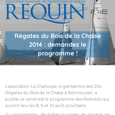
Recherche
:
Régates du Bois de la Chaise
2014 : demandez le
programme !
L’association La Chaloupe, organisatrice des 25e
Régates du Bois de la Chaise à Noirmoutier, a
publié ce vendredi le programme des festivités qui
auront lieu les 8, 9 et 10 août prochains.
Au programme : de belles journées de régates en