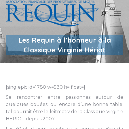
Recherche
:
Les Requin à l’honneur à la
Classique Virginie Hériot
[singlepic id=1780 w=580 h= float=]
Se rencontrer entre passionnés autour de
quelques bouées, ou encore d’une bonne table,
tel pourrait être le leitmotiv de la
Classique Virginie
HERIOT
depuis 2007.
Les 30 et 31 août prochains se courra en Baie de