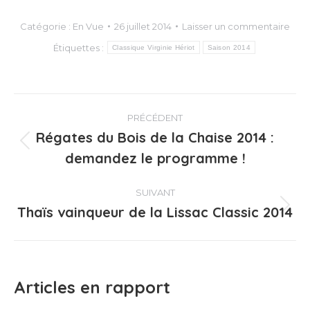
Catégorie :
En Vue
26 juillet 2014
Laisser un commentaire
Étiquettes :
Classique Virginie Hériot
Saison 2014
Navigation
PRÉCÉDENT
article
Régates du Bois de la Chaise 2014 :
Article
demandez le programme !
précédent
:
SUIVANT
Thaïs vainqueur de la Lissac Classic 2014
Article
suivant
:
Articles en rapport