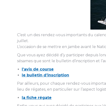
C’est un des rendez-vous importants du calendrie
juillet.
L’occasion de se mettre en jambe avant le Nati
Que vous ayez décidé d’y participer depuis lon
sésames que sont le bulletin d’inscription et l’av
l’avis de course
le bulletin d’inscription
Par ailleurs, pour chaque rendez-vous importan
lieu de régates, en particulier sur l’aspect logis
la fiche régate
Enfin, vous qui avez décidé de participer aux Vo