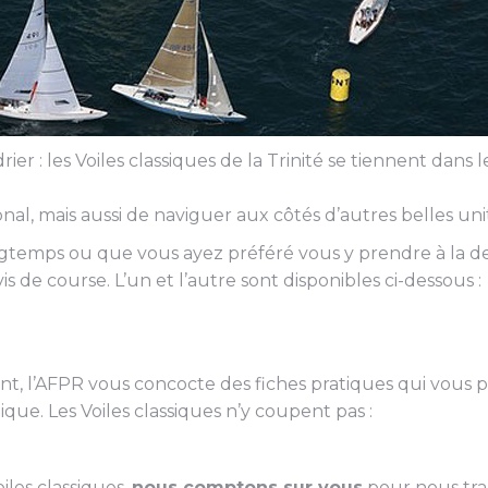
r : les Voiles classiques de la Trinité se tiennent dans 
onal, mais aussi de naviguer aux côtés d’autres belles 
gtemps ou que vous ayez préféré vous y prendre à la de
is de course. L’un et l’autre sont disponibles ci-dessous :
t, l’AFPR vous concocte des fiches pratiques qui vous p
tique. Les Voiles classiques n’y coupent pas :
iles classiques,
nous comptons sur vous
pour nous tra