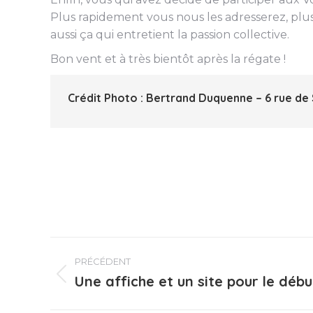
Plus rapidement vous nous les adresserez, plus r
aussi ça qui entretient la passion collective.
Bon vent et à très bientôt après la régate !
Crédit Photo :
Bertrand Duquenne – 6 rue de Sa
Navigation
PRÉCÉDENT
article
Une affiche et un site pour le déb
Article
précédent