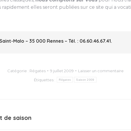
apidement elles seront publiées sur ce site qui a vocation
int-Malo – 35 000 Rennes – Tél. : 06.60.46.67.41.
Catégorie :
Régates
9 juillet 2009
Laisser un commentaire
Étiquettes :
Régates
Saison 2009
ut de saison
Article
suivant