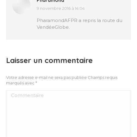
Pharamond
9 novembre 2016 à 14:04
dit
:
PharamondAFPR a repris la route du
VendéeGlobe.
Laisser un commentaire
Votre adresse e-mail ne sera pas publiée Champs requis
marqués avec
*
Commentaire