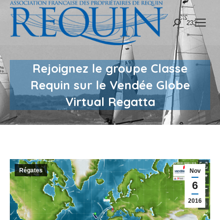
Recherche
:
Rejoignez le groupe Classe
Requin sur le Vendée Globe
Virtual Regatta
Régates
Nov
6
2016