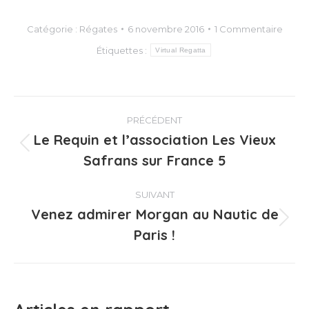
Catégorie :
Régates
6 novembre 2016
1 Commentaire
Étiquettes :
Virtual Regatta
Navigation
PRÉCÉDENT
article
Le Requin et l’association Les Vieux
Article
Safrans sur France 5
précédent
:
SUIVANT
Venez admirer Morgan au Nautic de
Article
Paris !
suivant
: