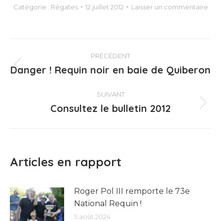
Catégorie :
Régates
12 juillet 2012
Laisser un commentaire
Navigation
PRÉCÉDENT
article
Danger ! Requin noir en baie de Quiberon
Article
précédent
:
SUIVANT
Consultez le bulletin 2012
Article
suivant
:
Articles en rapport
Roger Pol III remporte le 73e
National Requin !
5 août 2024