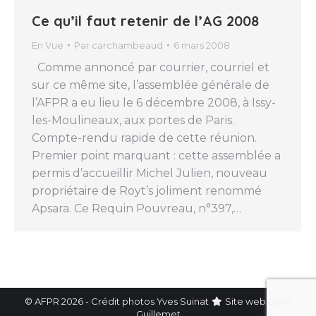
Ce qu’il faut retenir de l’AG 2008
En Vue
Par
carchambeaud
6 mars 2008
Comme annoncé par courrier, courriel et
sur ce même site, l’assemblée générale de
l’AFPR a eu lieu le 6 décembre 2008, à Issy-
les-Moulineaux, aux portes de Paris.
Compte-rendu rapide de cette réunion.
Premier point marquant : cette assemblée a
permis d’accueillir Michel Julien, nouveau
propriétaire de Royt’s joliment renommé
Apsara. Ce Requin Pouvreau, n°397,…
© AFPR 2026 - Crédit photos Yves Suinat
Site web
Dom
Guillemet