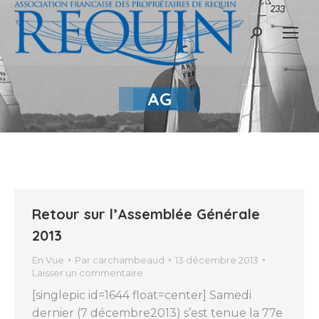
Recherche
:
AG
Retour sur l’Assemblée Générale
2013
En Vue
Par
carchambeaud
13 décembre 2013
Laisser un commentaire
[singlepic id=1644 float=center] Samedi
dernier (7 décembre2013) s’est tenue la 77e