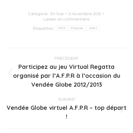
Catégorie :
En Vue
3 novembre 2012
Laisser un commentaire
Étiquettes :
2012
Finlande
Vidéo
Navigation
PRÉCÉDENT
article
Participez au jeu Virtual Regatta
organisé par l’A.F.P.R à l’occasion du
Article
précédent
Vendée Globe 2012/2013
:
SUIVANT
Vendée Globe virtuel A.F.P.R – top départ
Article
!
suivant
: