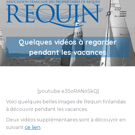
Recherche
:
Quelques vidéos à regarder
pendant les vacances
[youtube e3SoRANoSkQ]
Voici quelques belles images de Requin finlandais
à découvrir pendant les vacances.
Deux vidéos supplémentaires sont à découvrir en
suivant
ce lien
.