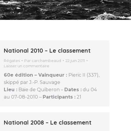
National 2010 – Le classement
Régates
Par
carchambeaud
22 juin 2011
Laisser un commentaire
60e édition – Vainqueur :
Pieric II (337),
skippé par J.-P. Sauvage
Lieu :
Baie de Quiberon –
Dates :
du 04
au 07-08-2010 –
Participants :
21
National 2008 – Le classement