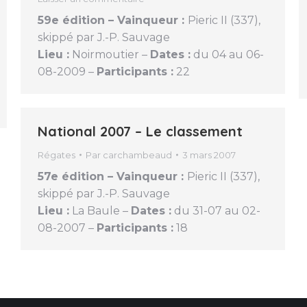
59e édition – Vainqueur :
Pieric II (337),
skippé par J.-P. Sauvage
Lieu :
Noirmoutier –
Dates :
du 04 au 06-
08-2009 –
Participants :
22
National 2007 – Le classement
Régates
Par
carchambeaud
3 mars 2007
57e édition – Vainqueur :
Pieric II (337),
skippé par J.-P. Sauvage
Lieu :
La Baule –
Dates :
du 31-07 au 02-
08-2007 –
Participants :
18