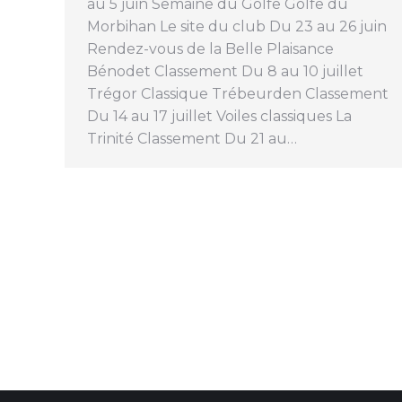
au 5 juin Semaine du Golfe Golfe du
Morbihan Le site du club Du 23 au 26 juin
Rendez-vous de la Belle Plaisance
Bénodet Classement Du 8 au 10 juillet
Trégor Classique Trébeurden Classement
Du 14 au 17 juillet Voiles classiques La
Trinité Classement Du 21 au…