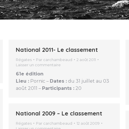
National 2011- Le classement
Régates
Par
carchambeaud
2 août 2011
Laisser un commentaire
61e édition
Lieu :
Pornic –
Dates :
du 31 juillet au 03
août 2011 –
Participants :
20
National 2009 – Le classement
Régates
Par
carchambeaud
12 août 2009
Laisser un commentaire