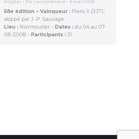
Régates
Par
carchambeaud
8 mars 2008
58e édition – Vainqueur :
Pieric II (337),
skippé par J.-P. Sauvage
Lieu :
Noirmoutier –
Dates :
du 04 au 07-
08-2008 –
Participants :
31