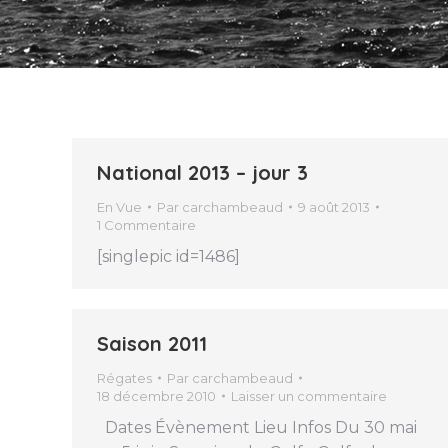
National 2013 – jour 3
En Vue
Par
carchambeaud
9 août 2013
1 Commentaire
[singlepic id=1486]
Saison 2011
Régates
Par
carchambeaud
18 décembre 2010
Laisser un commentaire
Dates Évènement Lieu Infos Du 30 mai