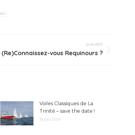
009
SUIVANT
(Re)Connaissez-vous Requinours ?
Voiles Classiques de La
Trinité – save the date !
19 juin 2024