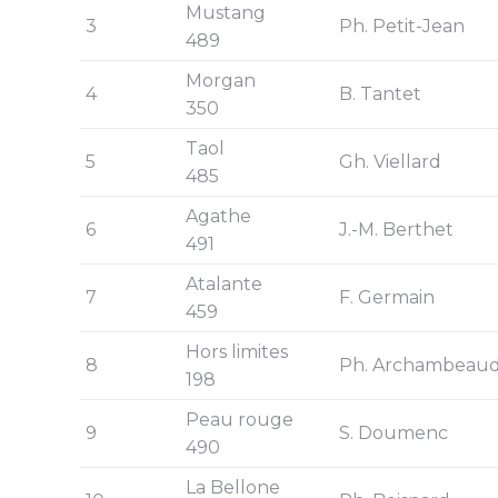
Mustang
3
Ph. Petit-Jean
489
Morgan
4
B. Tantet
350
Taol
5
Gh. Viellard
485
Agathe
6
J.-M. Berthet
491
Atalante
7
F. Germain
459
Hors limites
8
Ph. Archambeau
198
Peau rouge
9
S. Doumenc
490
La Bellone