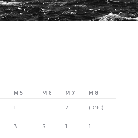
M 5
M 6
M 7
M 8
1
1
2
(DNC)
3
3
1
1