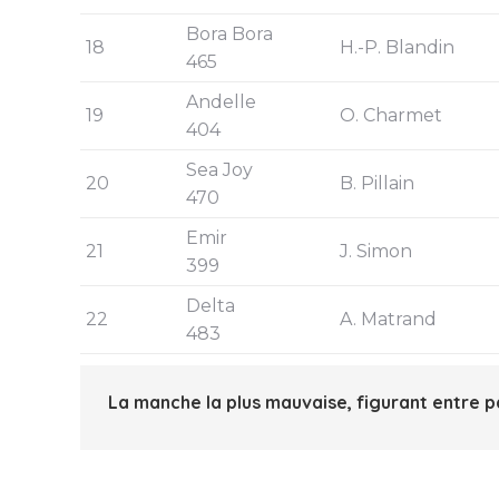
Bora Bora
18
H.-P. Blandin
465
Andelle
19
O. Charmet
404
Sea Joy
20
B. Pillain
470
Emir
21
J. Simon
399
Delta
22
A. Matrand
483
La manche la plus mauvaise, figurant entre p