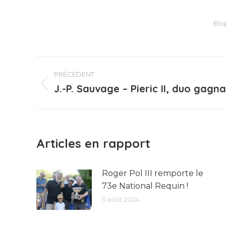
Éti
Navigation
PRÉCÉDENT
article
J.-P. Sauvage – Pieric II, duo gagn
Article
précédent
:
Articles en rapport
Roger Pol III remporte le
73e National Requin !
5 août 2024