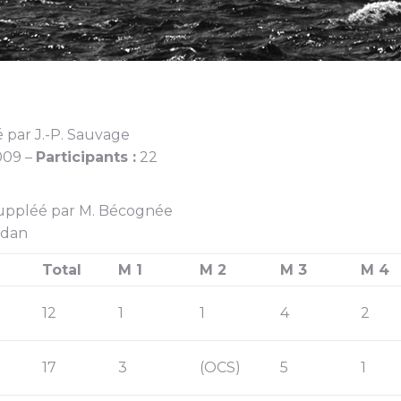
pé par J.-P. Sauvage
009 –
Participants :
22
suppléé par M. Bécognée
ïdan
Total
M 1
M 2
M 3
M 4
12
1
1
4
2
17
3
(OCS)
5
1