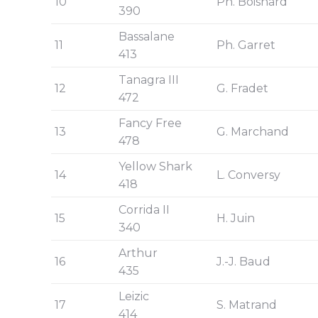
10
Ph. Boisnard
390
Bassalane
11
Ph. Garret
413
Tanagra III
12
G. Fradet
472
Fancy Free
13
G. Marchand
478
Yellow Shark
14
L. Conversy
418
Corrida II
15
H. Juin
340
Arthur
16
J.-J. Baud
435
Leizic
17
S. Matrand
414