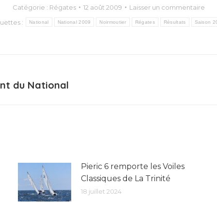
Catégorie :
Régates
12 août 2009
Laisser un commentaire
quettes :
National
National 2009
Noirmoutier
Régates
Résultats
Saison 2
ant du National
Article
suivant
:
Pieric 6 remporte les Voiles
Classiques de La Trinité
18 juillet 2024