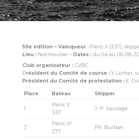
59e édition – Vainqueur :
Pieric II (337), skip
Lieu :
Noirmoutier –
Dates :
du 04 au 06-08-2
Club organisateur :
CVBC
P
résident du Comité de course :
Y. Lorber, 
Président du Comité de protestation :
E. Co
Place
Bateau
Skipper
Pieric II
1
J.-P. Sauvage
337
Pieric VI
2
Ph. Burban
277