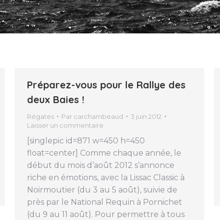
Préparez-vous pour le Rallye des
deux Baies !
Régates
Par
carchambeaud
3 juin 2012
Laisser un commentaire
[singlepic id=871 w=450 h=450
float=center] Comme chaque année, le
début du mois d’août 2012 s’annonce
riche en émotions, avec la Lissac Classic à
Noirmoutier (du 3 au 5 août), suivie de
près par le National Requin à Pornichet
(du 9 au 11 août). Pour permettre à tous