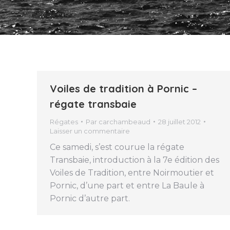
Voiles de tradition à Pornic –
régate transbaie
Régates
Par
carchambeaud
28 juillet 2012
Laisser un commentaire
Ce samedi, s’est courue la régate
Transbaie, introduction à la 7e édition des
Voiles de Tradition, entre Noirmoutier et
Pornic, d’une part et entre La Baule à
Pornic d’autre part.