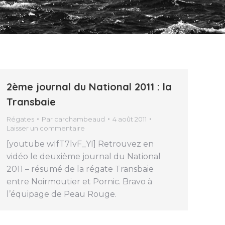
2ème journal du National 2011 : la
Transbaie
Régates
Par
carchambeaud
4 août 2011
Laisser un commentaire
[youtube wIfT7lvF_YI] Retrouvez en
vidéo le deuxième journal du National
2011 – résumé de la régate Transbaie
entre Noirmoutier et Pornic. Bravo à
l’équipage de Peau Rouge.