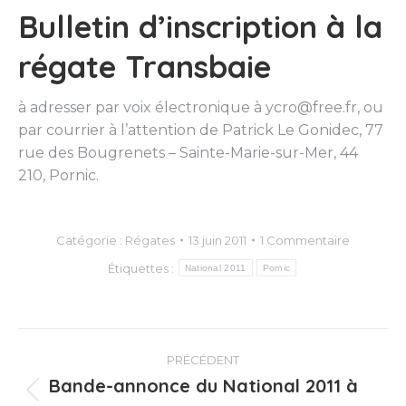
Bulletin d’inscription à la
régate Transbaie
à adresser par voix électronique à ycro@free.fr, ou
par courrier à l’attention de Patrick Le Gonidec, 77
rue des Bougrenets – Sainte-Marie-sur-Mer, 44
210, Pornic.
Catégorie :
Régates
13 juin 2011
1 Commentaire
Étiquettes :
National 2011
Pornic
Navigation
PRÉCÉDENT
article
Bande-annonce du National 2011 à
Article