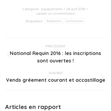
Catégorie :
Equipements
26 avril 2016
Laisser un commentaire
Étiquettes :
Equipement
Les Annonces
Navigation
PRÉCÉDENT
article
National Requin 2016 : les inscriptions
Article
sont ouvertes !
précédent
:
SUIVANT
Vends gréement courant et accastillage
Article
suivant
:
Articles en rapport