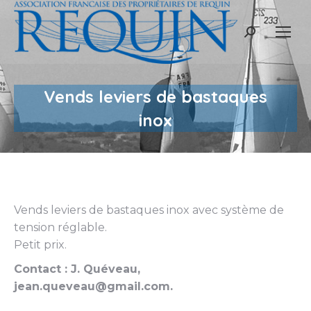
Recherche
:
Vends leviers de bastaques
inox
Vends leviers de bastaques inox avec système de
tension réglable.
Petit prix.
Contact : J. Quéveau,
jean.queveau@gmail.com.