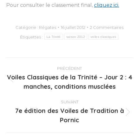
Pour consulter le classement final,
cliquez ici.
Catégorie :
Régates
16 juillet 2012
2 Commentaires
Étiquettes :
La Trinité
saison 2012
voiles classiques
Navigation
PRÉCÉDENT
article
Voiles Classiques de la Trinité – Jour 2 : 4
Article
manches, conditions musclées
précédent
:
SUIVANT
7e édition des Voiles de Tradition à
Article
Pornic
suivant
: