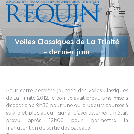
Recherche
:
Voiles Classiques de La Trinité
– dernier jour
Pour cette dernière journée des Voiles Classiques
de La Trinité 2012, le comité avait prévu une mise à
disposition à 9h30 pour une ou plusieurs courses à
suivre et plus aucun signal d’avertissement n’était
prévu après 12h00 pour permettre la
manutention de sortie des bateaux.