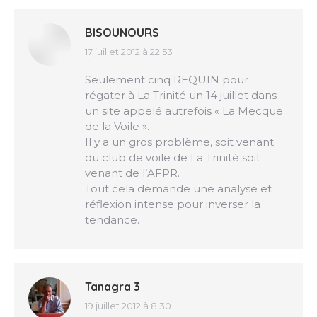
BISOUNOURS
17 juillet 2012 à 22:53
dit
:
Seulement cinq REQUIN pour
régater à La Trinité un 14 juillet dans
un site appelé autrefois « La Mecque
de la Voile ».
Il y a un gros problème, soit venant
du club de voile de La Trinité soit
venant de l’AFPR.
Tout cela demande une analyse et
réflexion intense pour inverser la
tendance.
Tanagra 3
19 juillet 2012 à 8:30
dit