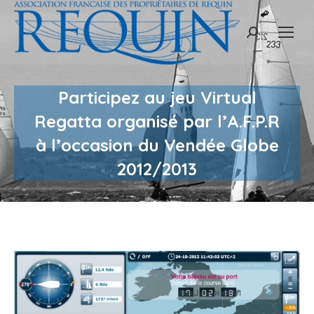
Recherche
:
Participez au jeu Virtual
Regatta organisé par l’A.F.P.R
à l’occasion du Vendée Globe
2012/2013