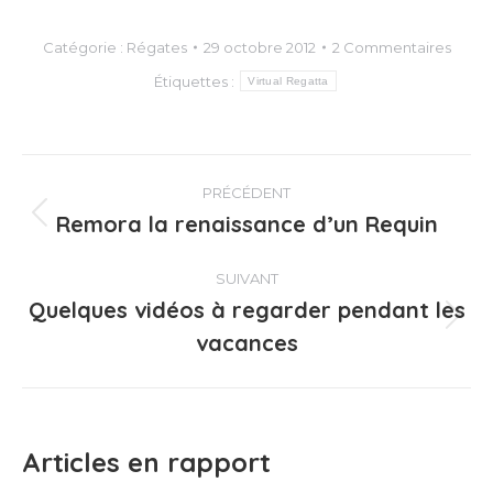
Catégorie :
Régates
29 octobre 2012
2 Commentaires
Étiquettes :
Virtual Regatta
Navigation
PRÉCÉDENT
article
Remora la renaissance d’un Requin
Article
précédent
:
SUIVANT
Quelques vidéos à regarder pendant les
Article
vacances
suivant
:
Articles en rapport