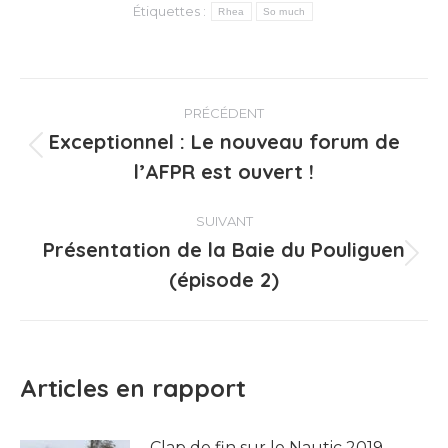
Étiquettes :
Rhea
So much
Navigation
PRÉCÉDENT
article
Exceptionnel : Le nouveau forum de
Article
l’AFPR est ouvert !
précédent
:
SUIVANT
Présentation de la Baie du Pouliguen
Article
(épisode 2)
suivant
:
Articles en rapport
Clap de fin sur le Nautic 2019