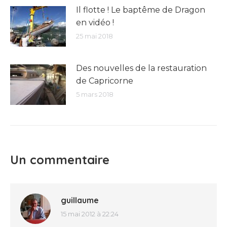
Il flotte ! Le baptême de Dragon
en vidéo !
25 mai 2018
Des nouvelles de la restauration
de Capricorne
5 mars 2018
Un commentaire
guillaume
15 mai 2012 à 22:24
dit