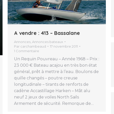
A vendre : 413 – Bassalane
Annonces
,
Annonces bateaux
Par
carchambeaud
17 novembre 2011
1 Commentaire
Un Requin Pouvreau – Année 1968 – Prix :
23 000 € Bateau acajou en très bon état
général, prêt à mettre à l’eau. Boulons de
quille changés – poutre creuse
longitudinale – tirants de renforts de
cadène Accastillage Harken – Mât alu
neuf 2 jeux de voiles North Sails
Armement de sécurité. Remorque de…