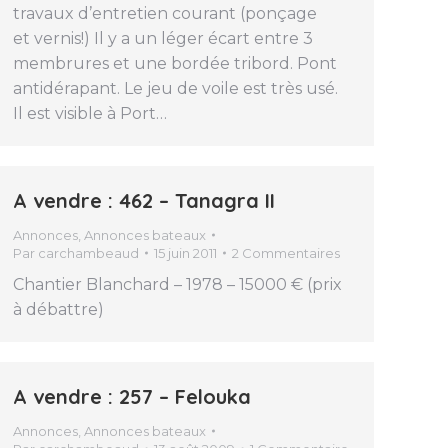
travaux d’entretien courant (ponçage
et vernis!) Il y a un léger écart entre 3
membrures et une bordée tribord. Pont
antidérapant. Le jeu de voile est très usé.
Il est visible à Port…
A vendre : 462 – Tanagra II
Annonces
,
Annonces bateaux
Par
carchambeaud
15 juin 2011
2 Commentaires
Chantier Blanchard – 1978 – 15000 € (prix
à débattre)
A vendre : 257 – Felouka
Annonces
,
Annonces bateaux