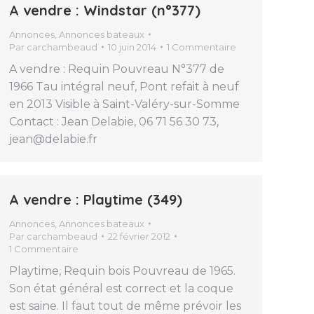
A vendre : Windstar (n°377)
Annonces
,
Annonces bateaux
Par
carchambeaud
10 juin 2014
1 Commentaire
A vendre : Requin Pouvreau N°377 de
1966 Tau intégral neuf, Pont refait à neuf
en 2013 Visible à Saint-Valéry-sur-Somme
Contact : Jean Delabie, 06 71 56 30 73,
jean@delabie.fr
A vendre : Playtime (349)
Annonces
,
Annonces bateaux
Par
carchambeaud
22 février 2012
1 Commentaire
Playtime, Requin bois Pouvreau de 1965.
Son état général est correct et la coque
est saine. Il faut tout de même prévoir les