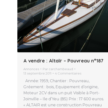
A vendre : Altaïr – Pouvreau n°187
Annonces
Par
carchambeaud
13 septembre 2011
4 Commentaires
Année: 1959, Chantier : Pouvreau,
Gréement : bois, Equipement d’origine,
Moteur 2CV dans un puit Visible à Port-
Joinville – Ile d’Yeu (85) Prix : 17 600 euros.
« ALTAIR est une construction Pouvreau