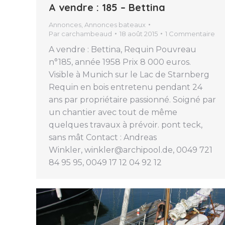
A vendre : 185 – Bettina
Annonces
,
Annonces bateaux
Par
carchambeaud
18 août 2015
1 Commentaire
A vendre : Bettina, Requin Pouvreau
n°185, année 1958 Prix 8 000 euros.
Visible à Munich sur le Lac de Starnberg
Requin en bois entretenu pendant 24
ans par propriétaire passionné. Soigné par
un chantier avec tout de même
quelques travaux à prévoir. pont teck,
sans mât Contact : Andreas
Winkler, winkler@archipool.de, 0049 721
84 95 95, 0049 17 12 04 92 12