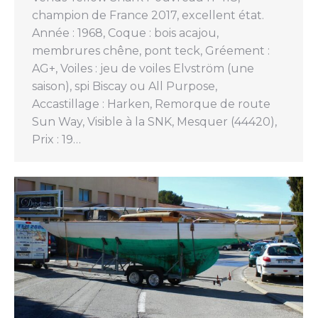
champion de France 2017, excellent état.
Année : 1968, Coque : bois acajou,
membrures chêne, pont teck, Gréement :
AG+, Voiles : jeu de voiles Elvström (une
saison), spi Biscay ou All Purpose,
Accastillage : Harken, Remorque de route
Sun Way, Visible à la SNK, Mesquer (44420),
Prix : 19…