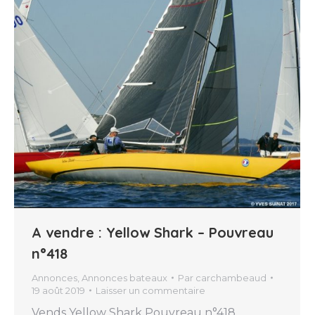
A vendre : Yellow Shark – Pouvreau
n°418
Annonces
,
Annonces bateaux
Par
carchambeaud
19 août 2019
Laisser un commentaire
Vends Yellow Shark Pouvreau n°418,