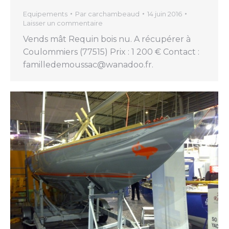
Equipements
Par
carchambeaud
14 juin 2016
Laisser un commentaire
Vends mât Requin bois nu. A récupérer à
Coulommiers (77515) Prix : 1 200 € Contact :
familledemoussac@wanadoo.fr.