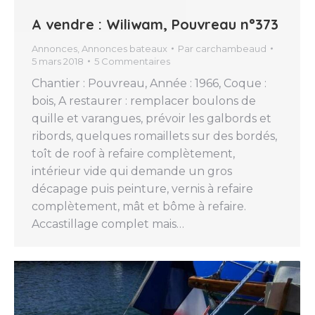
A vendre : Wiliwam, Pouvreau n°373
Annonces
,
Annonces bateaux
Par
carchambeaud
5 mars 2018
5 Commentaires
Chantier : Pouvreau, Année : 1966, Coque :
bois, A restaurer : remplacer boulons de
quille et varangues, prévoir les galbords et
ribords, quelques romaillets sur des bordés,
toît de roof à refaire complètement,
intérieur vide qui demande un gros
décapage puis peinture, vernis à refaire
complètement, mât et bôme à refaire.
Accastillage complet mais…