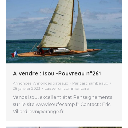
A vendre : Isou -Pouvreau n°261
Annonces
,
Annonces bateaux
Par
carchambeaud
28 janvier 2023
Laisser un commentaire
Vends Isou, excellent état Renseignements
sur le site www.isoufecamp.fr Contact : Eric
Villard, evn@orange.fr