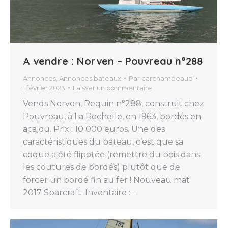
A vendre : Norven – Pouvreau n°288
Annonces
,
Annonces bateaux
Par
carchambeaud
1 février 2023
Laisser un commentaire
Vends Norven, Requin n°288, construit chez
Pouvreau, à La Rochelle, en 1963, bordés en
acajou. Prix : 10 000 euros. Une des
caractéristiques du bateau, c’est que sa
coque a été flipotée (remettre du bois dans
les coutures de bordés) plutôt que de
forcer un bordé fin au fer ! Nouveau mat
2017 Sparcraft. Inventaire :…