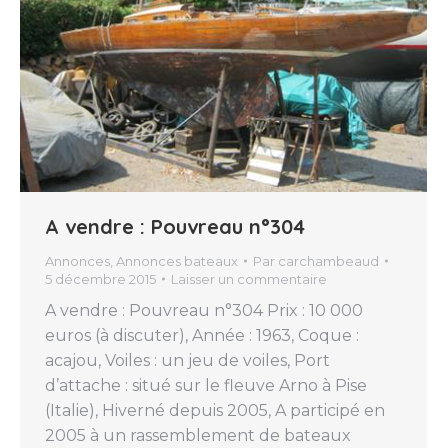
A vendre : Pouvreau n°304
Annonces
,
Annonces bateaux
Par
carchambeaud
5 décembre 2015
Laisser un commentaire
A vendre : Pouvreau n°304 Prix : 10 000
euros (à discuter), Année : 1963, Coque :
acajou, Voiles : un jeu de voiles, Port
d’attache : situé sur le fleuve Arno à Pise
(Italie), Hiverné depuis 2005, A participé en
2005 à un rassemblement de bateaux