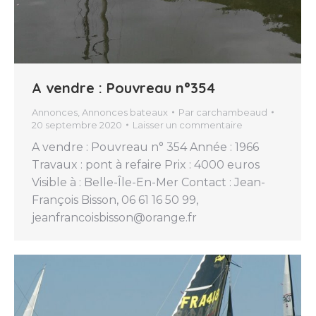
A vendre : Pouvreau n°354
Annonces
,
Annonces bateaux
Par
carchambeaud
20 septembre 2020
Laisser un commentaire
A vendre : Pouvreau n° 354 Année : 1966
Travaux : pont à refaire Prix : 4000 euros
Visible à : Belle-Île-En-Mer Contact : Jean-
François Bisson, 06 61 16 50 99,
jeanfrancoisbisson@orange.fr