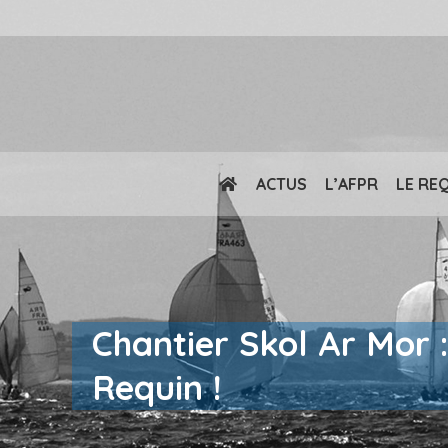
ACTUS
L’AFPR
LE RE
Chantier Skol Ar Mor
Requin !