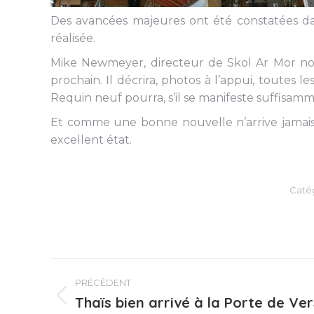
Des avancées majeures ont été constatées dans
réalisée.
Mike Newmeyer, directeur de Skol Ar Mor nou
prochain. Il décrira, photos à l’appui, toute
Requin neuf pourra, s’il se manifeste suffisam
Et comme une bonne nouvelle n’arrive jamais 
excellent état.
Catég
Navigation
PRÉCÉDENT
article
Thaïs bien arrivé à la Porte de Ver
Article