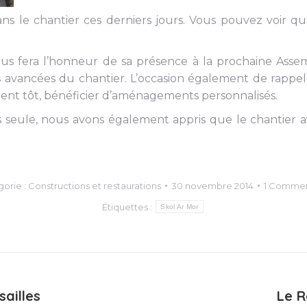
 le chantier ces derniers jours. Vous pouvez voir que
s fera l’honneur de sa présence à la prochaine Assem
s les avancées du chantier. L’occasion également de ra
ment tôt, bénéficier d’aménagements personnalisés.
seule, nous avons également appris que le chantier av
orie :
Constructions et restaurations
30 novembre 2014
1 Commen
Étiquettes :
Skol Ar Mor
sailles
Le R
Article