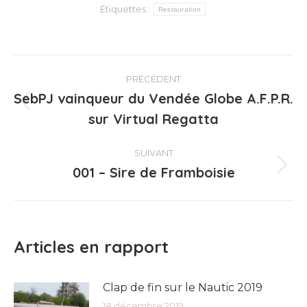
Étiquettes :
Restauration
Navigation
PRÉCÉDENT
article
SebPJ vainqueur du Vendée Globe A.F.P.R.
Article
sur Virtual Regatta
précédent
:
SUIVANT
001 – Sire de Framboisie
Article
suivant
:
Articles en rapport
Clap de fin sur le Nautic 2019
18 décembre 2019