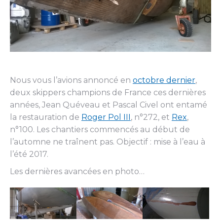
Nous vous l’avions annoncé en
octobre dernier
,
deux skippers champions de France ces dernières
années, Jean Quéveau et Pascal Civel ont entamé
la restauration de
Roger Pol III
, n°272, et
Rex
,
n°100. Les chantiers commencés au début de
l’automne ne traînent pas. Objectif : mise à l’eau à
l’été 2017.
Les dernières avancées en photo…