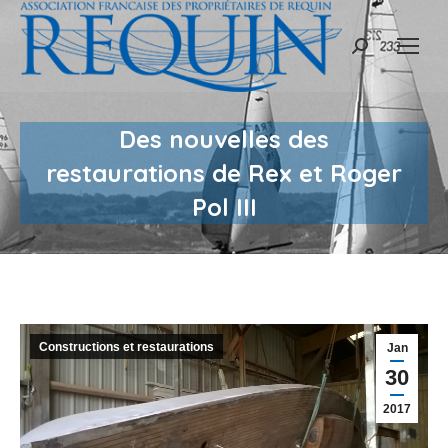
Recherche
:
Des nouvelles des
restaurations de Rex et Roger
Pol III
Constructions et restaurations
Jan
30
2017