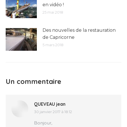
en vidéo !
25 mai 2018
Des nouvelles de la restauration
de Capricorne
5 mars 2018
Un commentaire
QUEVEAU jean
30 janvier 2017 à 18:12
dit
:
Bonjour,